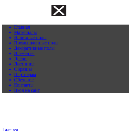
Главная
Материалы
Наливные полы
Промышленные полы
Декоративные полы
Элементы
Двери
Лестницы
Образцы
Партнёрам
Обучение
Контакты
Вход на сайт
Галерея